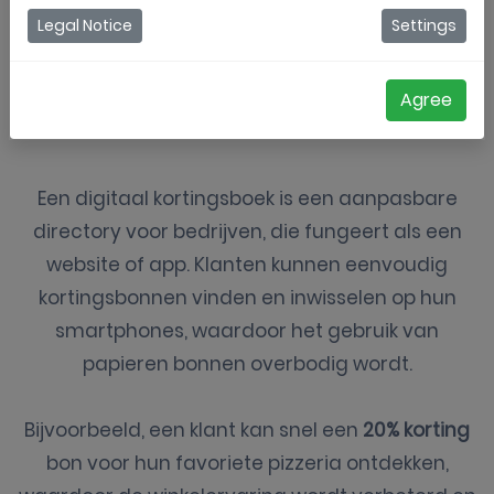
Probeer gratis
Vraag een demo aan
Legal Notice
Settings
Agree
Wat is een
digitale
kortingsboek?
Een digitaal kortingsboek is een aanpasbare
directory voor bedrijven, die fungeert als een
website of app. Klanten kunnen eenvoudig
kortingsbonnen vinden en inwisselen op hun
smartphones, waardoor het gebruik van
papieren bonnen overbodig wordt.
Bijvoorbeeld, een klant kan snel een
20% korting
bon voor hun favoriete pizzeria ontdekken,