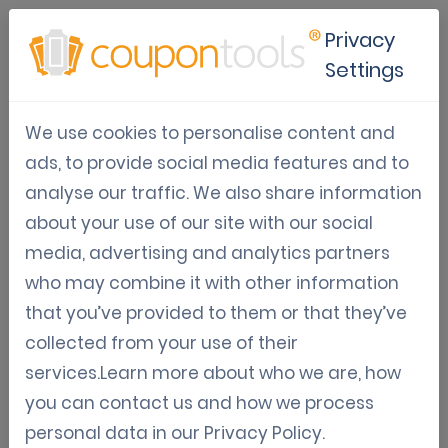
Privacy
Settings
Van een papieren
We use cookies to personalise content and
kortingsboek naar een
ads, to provide social media features and to
analyse our traffic. We also share information
digitale ervaring
about your use of our site with our social
media, advertising and analytics partners
Ben je het zat om een groot papieren
who may combine it with other information
kortingsboek mee te dragen? Wij hebben de
that you’ve provided to them or that they’ve
oplossing! Je kunt je oude kortingsboek
collected from your use of their
omzetten in een digitale versie die gemakkelijk
services.Learn more about who we are, how
te gebruiken is en vol zit met geweldige functies.
you can contact us and how we process
personal data in our
Privacy Policy
.