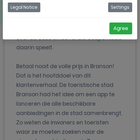
Legal Notice
Settings
De Branson Saver app is een
schoolvoorbeeldbeeld van hoe je
Agree
citymarketing best aanpakt. Lees meer
over de case en de rol die Coupontools
daarin speelt.
Betaal nooit de volle prijs in Branson!
Dat is het hoofddoel van dit
klantenverhaal. De toeristische stad
Branson had het idee om een app te
lanceren die alle beschikbare
aanbiedingen in de stad samenbrengt.
Zo weten de inwoners en toeristen
waar ze moeten zoeken naar de