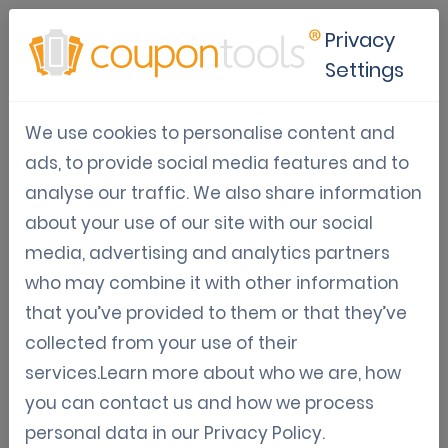
Privacy
Settings
Mobiele
We use cookies to personalise content and
Marketingoplossingen voor
ads, to provide social media features and to
Winkelcentra
analyse our traffic. We also share information
about your use of our site with our social
Het toonaangevende Marketing Platform voor
media, advertising and analytics partners
Winkelcentra. Als je denkt dat het lanceren van
who may combine it with other information
digitale campagnes
moeilijk is, heb je
that you’ve provided to them or that they’ve
Coupontools nog niet geprobeerd.
collected from your use of their
services.Learn more about who we are, how
Registreer voor een proefversie
you can contact us and how we process
personal data in our
Privacy Policy
.