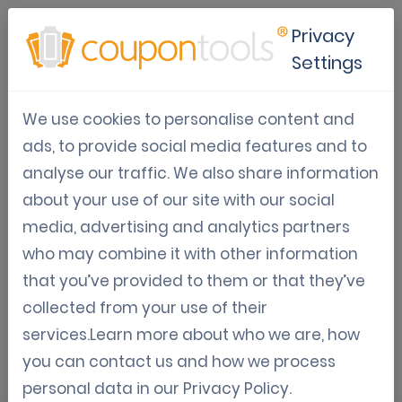
Privacy
Settings
Soluciones de Marketing
We use cookies to personalise content and
Móvil para
ads, to provide social media features and to
Menudo
analyse our traffic. We also share information
La plataforma de marketing líder en el sector
about your use of our site with our social
minorista. Si crees que lanzar
media, advertising and analytics partners
campañas digitales
es difícil, no has probado
who may combine it with other information
Coupontools todavía.
that you’ve provided to them or that they’ve
collected from your use of their
Regístrate para una prueba
services.Learn more about who we are, how
you can contact us and how we process
personal data in our
Privacy Policy
.