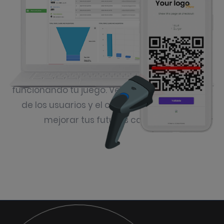
Seguimiento y mejora
Usa herramientas para ver cómo está
funcionando tu juego. Verifica la participación
de los usuarios y el canje de premios para
mejorar tus futuras campañas.