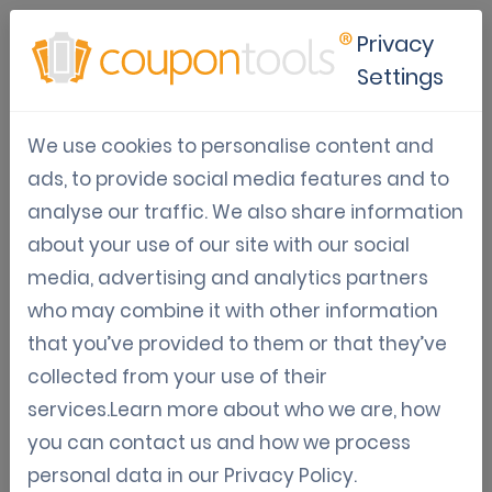
Privacy
Settings
Juego de memoria digital
We use cookies to personalise content and
ads, to provide social media features and to
¿Buscas crear una experiencia interactiva que
analyse our traffic. We also share information
mantenga a tus clientes comprometidos y
about your use of our site with our social
regresando por más? Nuestro juego de
media, advertising and analytics partners
memoria digital es una herramienta de
who may combine it with other information
marketing poderosa diseñada para mejorar la
that you’ve provided to them or that they’ve
lealtad del cliente y aumentar las conversiones.
collected from your use of their
services.Learn more about who we are, how
you can contact us and how we process
Prueba gratis
personal data in our
Privacy Policy
.