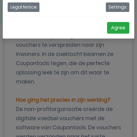
Legal Notice
Settings
Een Zimbabwaamse non-
profitorganisatie zocht voor een
Agree
innovatieve oplossing om voedsel
vouchers te verspreiden naar zijn
inwoners. In de zoektocht kwamen ze
Coupontools tegen, die de perfecte
oplossing leek te zijn om dit waar te
maken.
Hoe ging het precies in zijn werking?
De non-profitorganisatie creërde de
digitale voedsel vouchers met de
software van Coupontools. De vouchers
werden verzonden naar het juiste