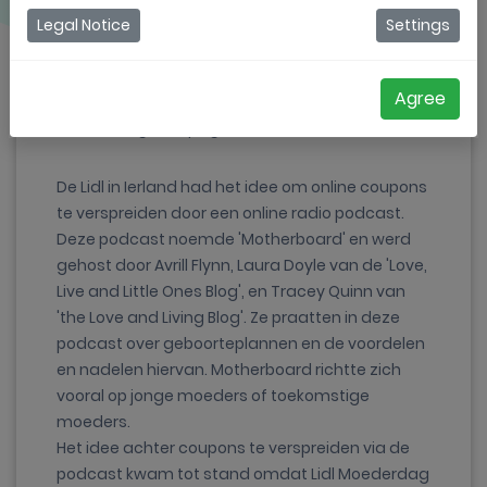
Lidl is een grote en bekende supermarktketen in
Legal Notice
Settings
Europa. Met meer dan 10 000 vestigingen in meer
dan 23 landen was het voor ons, Coupontools,
Agree
een eer om deel te mogen uitmaken van de
Moederdag campagne die Lidl lanceerde.
De Lidl in Ierland had het idee om online coupons
te verspreiden door een online radio podcast.
Deze podcast noemde 'Motherboard' en werd
gehost door Avrill Flynn, Laura Doyle van de 'Love,
Live and Little Ones Blog', en Tracey Quinn van
'the Love and Living Blog'. Ze praatten in deze
podcast over geboorteplannen en de voordelen
en nadelen hiervan. Motherboard richtte zich
vooral op jonge moeders of toekomstige
moeders.
Het idee achter coupons te verspreiden via de
podcast kwam tot stand omdat Lidl Moederdag