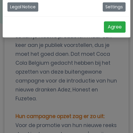
Legal Notice
Settings
Agree
Je kan je nieuwe producten maar één
keer aan je publiek voorstellen, dus je
moet het goed doen. Dat moet Coca
Cola Belgium gedacht hebben bij het
opzetten van deze buitengewone
campagne voor de introductie van hun
nieuwe dranken Adez, Honest en
Fuzetea.
Hun campagne opzet zag er zo uit:
Voor de promotie van hun nieuwe reeks