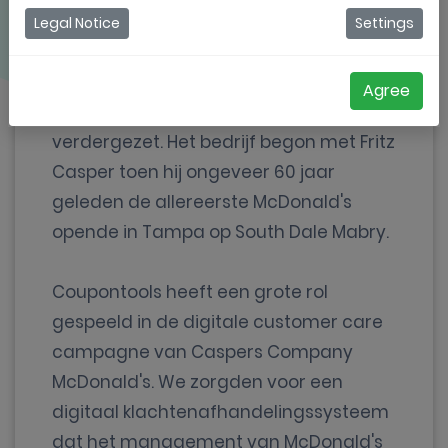
Legal Notice
Settings
Caspers Company is een familiebedrijf
Agree
dat generatie na generatie wordt
verdergezet. Het bedrijf begon met Fritz
Casper toen hij ongeveer 60 jaar
geleden de allereerste McDonald's
opende in Tampa op South Dale Mabry.
Coupontools heeft een grote rol
gespeeld in de digitale customer care
campagne van Caspers Company
McDonald's. We zorgden voor een
digitaal klachtenafhandelingssysteem
dat het management van McDonald's