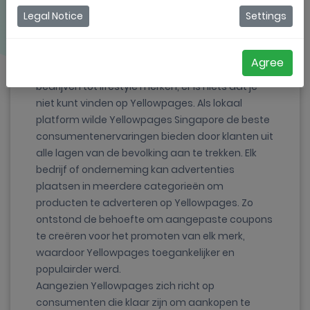
Legal Notice
Settings
Yellowpages Singapore biedt een innovatieve
manier aan voor bedrijven, ondernemingen en
ondernemers om in contact te komen met
Agree
lokale consumenten. Van technologische
bedrijven tot lifestyle merken, er is niets dat je
niet kunt vinden op Yellowpages. Als lokaal
platform wilde Yellowpages Singapore de beste
consumentenervaringen bieden door klanten uit
alle lagen van de bevolking aan te trekken. Elk
bedrijf of onderneming kan advertenties
plaatsen in meerdere categorieën om
producten te adverteren op Yellowpages. Zo
ontstond de behoefte om aangepaste coupons
te creëren voor het promoten van elk merk,
waardoor Yellowpages toegankelijker en
populairder werd.
Aangezien Yellowpages zich richt op
consumenten die klaar zijn om aankopen te