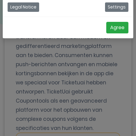
Legal Notice
Settings
Ticketuai is een cross-media mobiele
couponportaal gevestigd in Brazilië.
Agree
Ticketuai wil de 'city commerce'
transformeren door een modern en
gedifferentieerd marketingplatform
aan te bieden. Consumenten kunnen
push-berichten ontvangen en mobiele
kortingsbonnen bekijken in de app die
we speciaal voor Ticketuai hebben
ontworpen. TicketUai gebruikt
Coupontools als een geavanceerd
platform voor het opbouwen van
complexe coupons volgens de
specificaties van hun klanten.