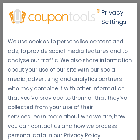
Privacy
Settings
We use cookies to personalise content and
Gebruikscase:
ads, to provide social media features and to
analyse our traffic. We also share information
Van toeristen tot
about your use of our site with our social
locals: hoe The
media, advertising and analytics partners
who may combine it with other information
Reef Resorts een
that you’ve provided to them or that they’ve
collected from your use of their
loyale
services.Learn more about who we are, how
you can contact us and how we process
community
personal data in our
Privacy Policy
.