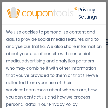
Privacy
Settings
Eenvoudige
We use cookies to personalise content and
verjaardagsmarketingcampa
ads, to provide social media features and to
analyse our traffic. We also share information
via e-mail of sms instellen
about your use of our site with our social
media, advertising and analytics partners
Wil je een eenvoudige manier om klantloyaliteit
who may combine it with other information
te vergroten? Ons platform stelt je in staat om
that you’ve provided to them or that they’ve
verjaardagscampagnes te automatiseren via
collected from your use of their
sms of e-mail. Gepersonaliseerde
services.Learn more about who we are, how
verjaardagsberichten laten klanten zien dat je
you can contact us and how we process
ze waardeert en moedigen herhaalbezoeken
personal data in our
Privacy Policy
.
aan.