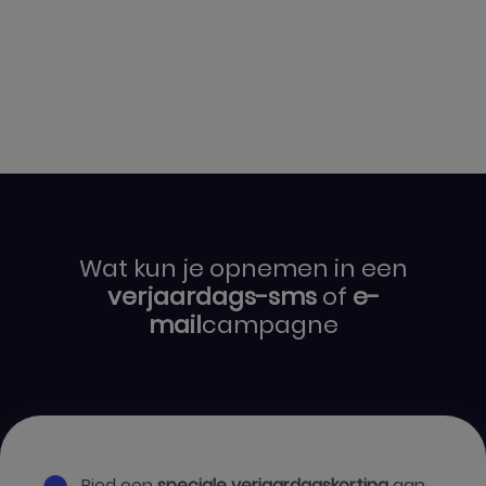
Wat kun je opnemen in een
verjaardags-sms
of
e-
mail
campagne
Bied een
speciale verjaardagskorting
aan