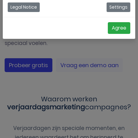
Legal Notice
Settings
Bijvoorbeeld, een bakkerij kan een
verjaardagsgroet sturen met een gratis
Agree
cupcake-aanbieding, waardoor klanten zich
speciaal voelen.
Probeer gratis
Vraag een demo aan
Waarom werken
verjaardagsmarketing
campagnes?
Verjaardagen zijn speciale momenten, en
iedereen waardeert het om herinnerd te