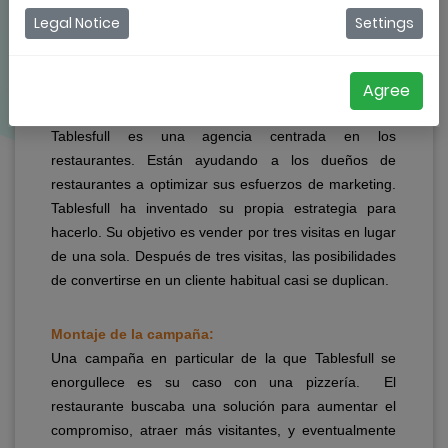
RESUMEN
Legal Notice
Settings
Agree
Tablesfull es una agencia centrada en los
restaurantes. Están ayudando a los dueños de
restaurantes a optimizar sus esfuerzos de marketing.
Tablesfull ha inventado su propia estrategia para
hacerlo. Su objetivo es vender por tres visitas en lugar
de una sola. Después de tres visitas, las posibilidades
de convertirse en un cliente habitual casi se duplican.
Montaje de la campaña:
Una campaña en particular de la que Tablesfull se
enorgullece es su caso con una pizzería. El
restaurante buscaba una solución para aumentar el
compromiso, atraer más visitantes, y eventualmente