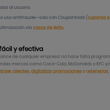
as al usuario.
o uso antifraude—solo con Coupontools (
cupones s
ptimización vía
casos de éxito
.
ácil y efectiva
cance de cualquier empresa: no hace falta programar
andes marcas como Coca-Cola, McDonalds o KFC ya 
traer clientes
,
digitalizar promociones
o
retenerlos