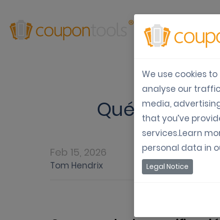
Productos
Soluc
We use cookies to 
analyse our traffi
Qué signific
media, advertisin
that you’ve provid
services.Learn mo
personal data in 
Feb 15, 2026
Tom Hendrix
Legal Notice