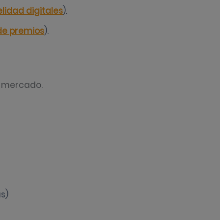
elidad digitales
).
de premios
).
l mercado.
s)