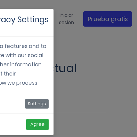
s de
Iniciar
vacy Settings
Prueba gratis
Empresa
udio
sesión
ia features and to
e with our social
keting actual
ther information
f their
how we process
Settings
Agree