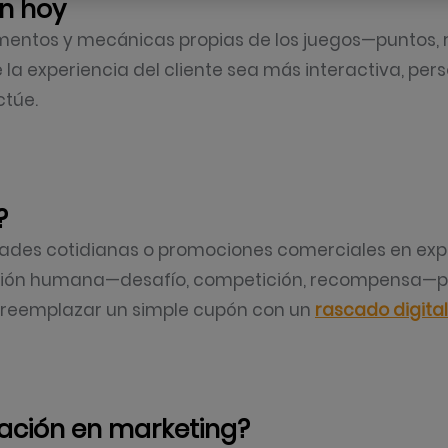
n hoy
ementos y mecánicas propias de los juegos—puntos, 
e la experiencia del cliente sea más interactiva, pe
ctúe.
?
vidades cotidianas o promociones comerciales en e
ivación humana—desafío, competición, recompensa—p
o, reemplazar un simple cupón con un
rascado digital
cación en marketing?