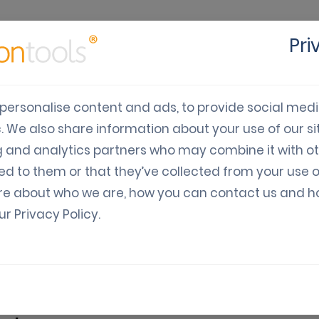
Caso
Pri
iones
Industria
Desarrolladores
Precios
est
personalise content and ads, to provide social med
c. We also share information about your use of our sit
a gamificación en el mar
g and analytics partners who may combine it with o
ed to them or that they’ve collected from your use o
re about who we are, how you can contact us and 
our
Privacy Policy
.