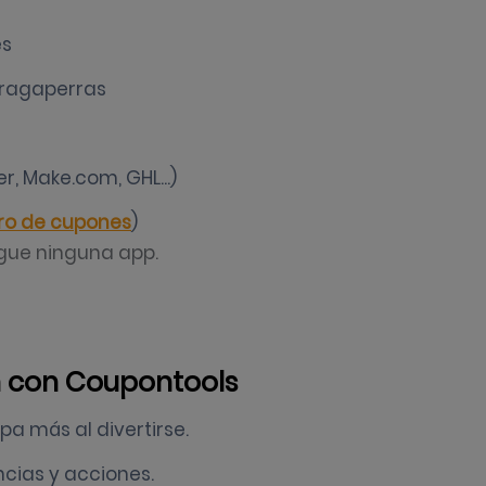
es
 tragaperras
r, Make.com, GHL...)
bro de cupones
)
rgue ninguna app.
n con Coupontools
ipa más al divertirse.
ncias y acciones.