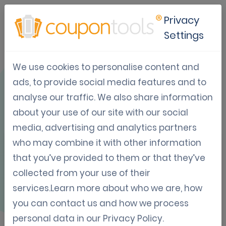
Privacy
Settings
We use cookies to personalise content and
VISÃO GERAL
ads, to provide social media features and to
analyse our traffic. We also share information
about your use of our site with our social
media, advertising and analytics partners
who may combine it with other information
Mobile
that you’ve provided to them or that they’ve
collected from your use of their
Marketing Kiosk
services.Learn more about who we are, how
you can contact us and how we process
personal data in our
Privacy Policy
.
Simple software tool to set up a Mobile