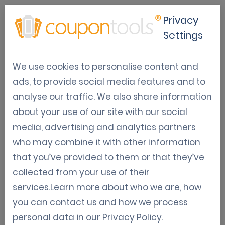
Privacy
Settings
A Coupontools
We use cookies to personalise content and
possui uma solução
ads, to provide social media features and to
analyse our traffic. We also share information
sob medida para
about your use of our site with our social
media, advertising and analytics partners
cada abordagem
who may combine it with other information
de marketing.
that you’ve provided to them or that they’ve
collected from your use of their
services.Learn more about who we are, how
you can contact us and how we process
personal data in our
Privacy Policy
.