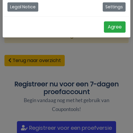
Legal Notice
Settings
Agree
Testimonial Andrew King
Terug naar overzicht
Registreer nu voor een
7-dagen
proefaccount
Begin vandaag nog met het gebruik van
Coupontools!
Registreer voor een proefversie