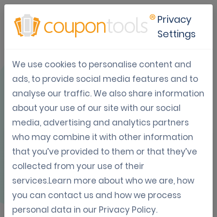
Privacy
Settings
We use cookies to personalise content and
OVERZICHT
ads, to provide social media features and to
analyse our traffic. We also share information
about your use of our site with our social
media, advertising and analytics partners
who may combine it with other information
Unique Codes
that you’ve provided to them or that they’ve
collected from your use of their
Generator
services.Learn more about who we are, how
you can contact us and how we process
personal data in our
Privacy Policy
.
This integration helps you generate unique