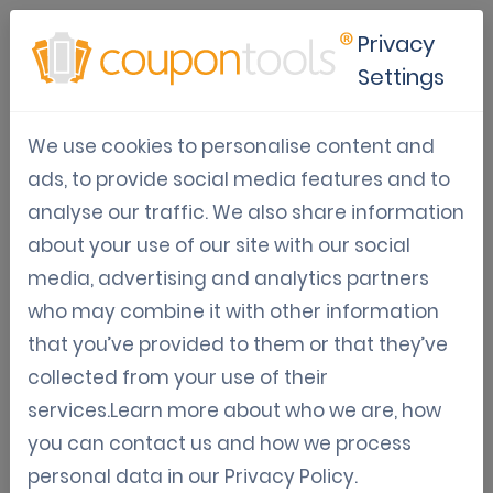
Privacy
Settings
Klantloyaliteit
We use cookies to personalise content and
Artikelen, richtlijnen en informatie over hoe je
ads, to provide social media features and to
klantloyaliteit kunt verhogen met mobiele
analyse our traffic. We also share information
marketing.
about your use of our site with our social
media, advertising and analytics partners
who may combine it with other information
Oct 02, 2024
that you’ve provided to them or that they’ve
collected from your use of their
Gebruik van coupons om
services.Learn more about who we are, how
verkeer naar uw online winkel te
you can contact us and how we process
genereren
personal data in our
Privacy Policy
.