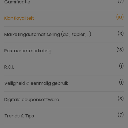
(7)
Gamificatie
(10)
Klantloyaliteit
(3)
Marketingautomatisering (api, zapier, ...)
(13)
Restaurantmarketing
(1)
R.O.I.
(1)
Veiligheid & eenmalig gebruik
(3)
Digitale couponsoftware
(7)
Trends & Tips