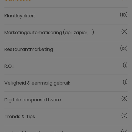
(10)
Klantloyaliteit
(3)
Marketingautomatisering (api, zapier, ...)
(13)
Restaurantmarketing
(1)
R.O.I.
(1)
Veiligheid & eenmalig gebruik
(3)
Digitale couponsoftware
(7)
Trends & Tips