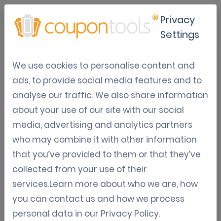
Privacy
Settings
Gamificatie
We use cookies to personalise content and
De voordelen, Do's and Don'ts, en richtlijnen over
ads, to provide social media features and to
hoe je jouw mobiele marketing kunt verrijken
analyse our traffic. We also share information
met gamificatie.
about your use of our site with our social
media, advertising and analytics partners
who may combine it with other information
Mar 18, 2025
that you’ve provided to them or that they’ve
collected from your use of their
Coupontools verovert het
services.Learn more about who we are, how
Verenigd Koninkrijk: Ons succes
you can contact us and how we process
met de Poundland Perks-app
personal data in our
Privacy Policy
.