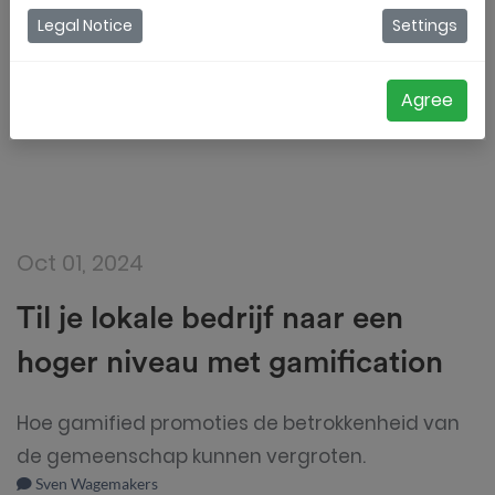
Legal Notice
Settings
Sven Wagemakers
Agree
Oct 01, 2024
Til je lokale bedrijf naar een
hoger niveau met gamification
Hoe gamified promoties de betrokkenheid van
de gemeenschap kunnen vergroten.
Sven Wagemakers