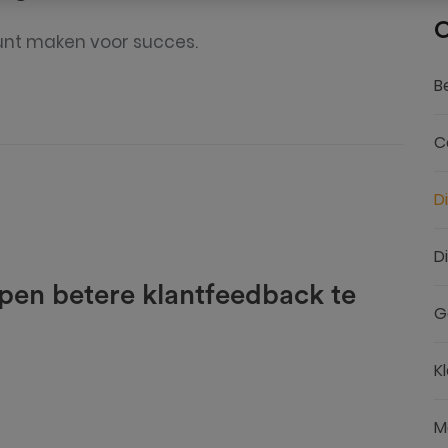
C
nt maken voor succes.
Be
C
D
D
pen betere klantfeedback te
G
Kl
M