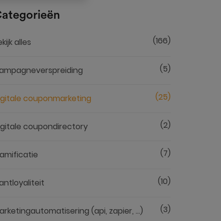
ategorieën
(166)
kijk alles
(5)
ampagneverspreiding
(25)
igitale couponmarketing
(2)
igitale coupondirectory
(7)
amificatie
(10)
antloyaliteit
(3)
arketingautomatisering (api, zapier, ...)