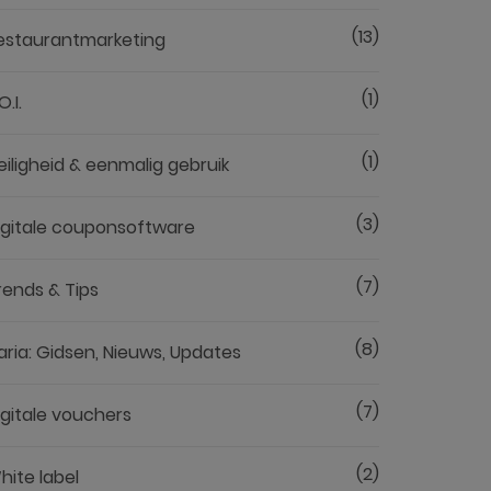
(13)
estaurantmarketing
(1)
O.I.
(1)
eiligheid & eenmalig gebruik
(3)
igitale couponsoftware
(7)
rends & Tips
(8)
aria: Gidsen, Nieuws, Updates
(7)
igitale vouchers
(2)
hite label