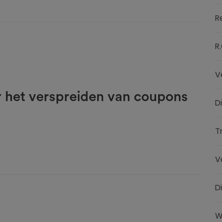
R
R.
V
r het verspreiden van coupons
D
T
V
D
W