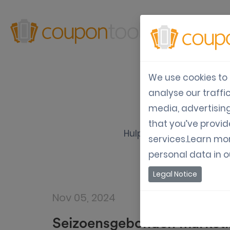
Producten
We use cookies to 
analyse our traffi
D
media, advertisin
that you’ve provid
Hulpmiddelen, info en ri
services.Learn mo
personal data in 
Legal Notice
Nov 05, 2024
Seizoensgebonden market