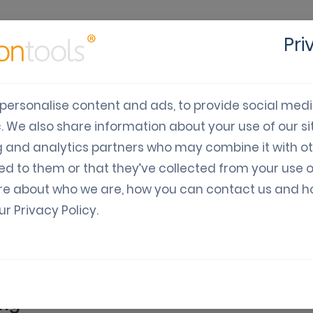
Pri
Oplossingen
Sector
Ontwikkelaars
Prijzen
Kl
personalise content and ads, to provide social med
c. We also share information about your use of our sit
igitale couponmarketi
g and analytics partners who may combine it with o
ed to them or that they’ve collected from your use o
chtlijnen over hoe je digitale couponmarketing kunt 
re about who we are, how you can contact us and 
our
Privacy Policy
.
ing