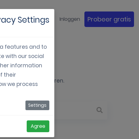
vacy Settings
Probeer gratis
antverhalen
Bedrijf
Inloggen
ia features and to
e with our social
ng
ther information
f their
starten of optimaliseren.
how we process
Settings
Agree