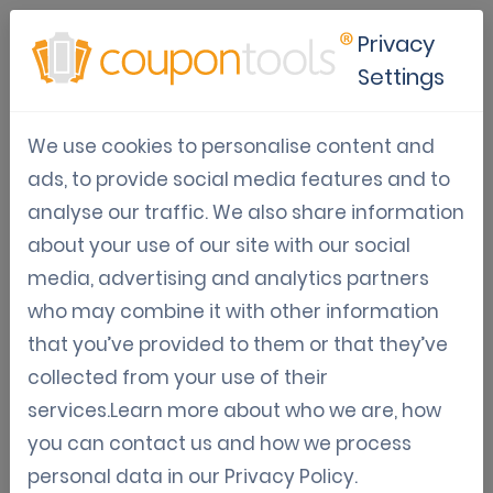
Privacy
Settings
5 marketingideeën voor je
We use cookies to personalise content and
restaurant
ads, to provide social media features and to
analyse our traffic. We also share information
Nov 03, 2025
about your use of our site with our social
Tom Hendrix
media, advertising and analytics partners
who may combine it with other information
that you’ve provided to them or that they’ve
Trek meer gasten aan met
collected from your use of their
creatieve marketingoplossingen
services.Learn more about who we are, how
you can contact us and how we process
De restaurantbranche is concurrerender dan
personal data in our
Privacy Policy
.
ooit. Opvallen gaat verder dan lekker eten: