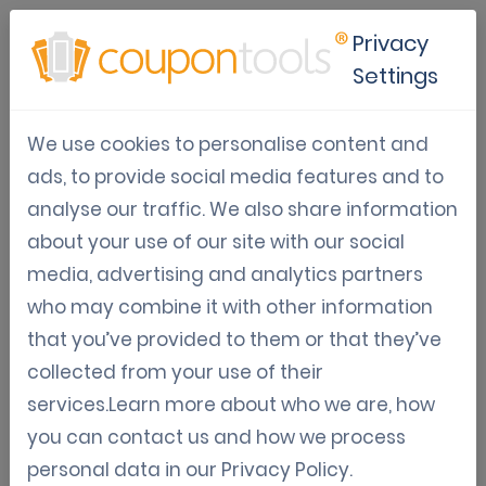
Privacy
Settings
Het ontgrendelen van de
We use cookies to personalise content and
kracht van digitale coupons
ads, to provide social media features and to
en vouchers
analyse our traffic. We also share information
about your use of our site with our social
Jan 07, 2025
media, advertising and analytics partners
Sven Wagemakers
who may combine it with other information
that you’ve provided to them or that they’ve
In de snel veranderende digitale wereld van vandaag hebben 
bedrijven slimme manieren nodig om klanten aan te trekken en 
collected from your use of their
te behouden. Digitale coupons en vouchers zijn krachtige tools 
services.Learn more about who we are, how
die een groot verschil kunnen maken. Bij Coupontools bieden 
we software die bedrijven helpt om het meeste uit deze 
you can contact us and how we process
incentives te halen. Hier leest u hoe digitale coupons uw 
personal data in our
Privacy Policy
.
marketing kunnen transformeren en waarom Coupontools de 