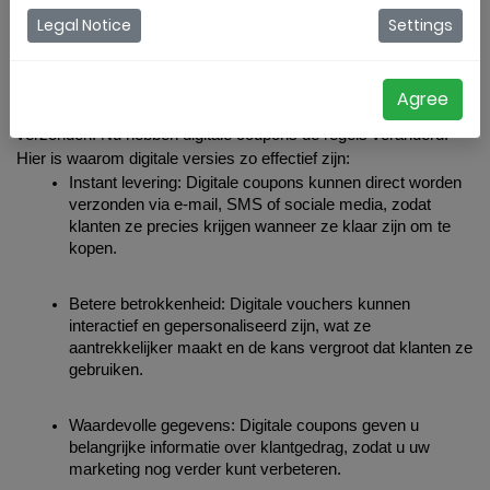
perfecte partner voor u is.
Legal Notice
Settings
De evolutie van
coupons
en
vouchers
Traditionele
Agree
coupons werden vaak uitgeknipt uit kranten of per post
verzonden. Nu hebben digitale coupons de regels veranderd.
Hier is waarom digitale versies zo effectief zijn:
Instant levering
: Digitale coupons kunnen direct worden 
verzonden via e-mail, SMS of sociale media, zodat 
klanten ze precies krijgen wanneer ze klaar zijn om te 
kopen.
Betere betrokkenheid
: Digitale vouchers kunnen 
interactief en gepersonaliseerd zijn, wat ze 
aantrekkelijker maakt en de kans vergroot dat klanten ze 
gebruiken.
Waardevolle gegevens
: Digitale coupons geven u 
belangrijke informatie over klantgedrag, zodat u uw 
marketing nog verder kunt verbeteren.