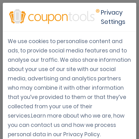
Privacy
Settings
Mobiele coupon directory
We use cookies to personalise content and
voor jouw restaurant
ads, to provide social media features and to
analyse our traffic. We also share information
Aug
Digitale coupondirectory
Restaurantmarketing
about your use of our site with our social
28,
media, advertising and analytics partners
2020
who may combine it with other information
Jordy Aengeveld
that you’ve provided to them or that they’ve
collected from your use of their
Digitale couponcatalogus voor je restaurant
services.Learn more about who we are, how
you can contact us and how we process
Restaurants hebben vaak snel veranderende promoties
personal data in our
Privacy Policy
.
om mensen te stimuleren om hun restaurant te bezoeken.