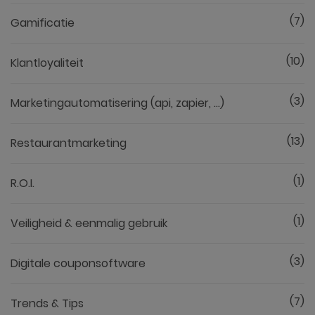
(7)
Gamificatie
(10)
Klantloyaliteit
(3)
Marketingautomatisering (api, zapier, ...)
(13)
Restaurantmarketing
(1)
R.O.I.
(1)
Veiligheid & eenmalig gebruik
(3)
Digitale couponsoftware
(7)
Trends & Tips