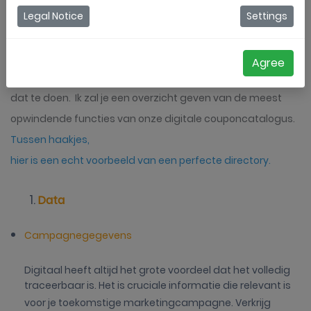
Traditioneel gebruikten ze papieren coupons of papieren
Legal Notice
Settings
couponboekjes om hun doelpubliek te bereiken. Laten we
zeggen dat het is als F1 racen met een oude Lada. Je haalt
Agree
de eindstreep wel, maar er zijn effectievere manieren om
dat te doen. Ik zal je een overzicht geven van de meest
opwindende functies van onze digitale couponcatalogus.
Tussen haakjes,
hier is een echt voorbeeld van een perfecte directory
.
Data
Campagnegegevens
Digitaal heeft altijd het grote voordeel dat het volledig
traceerbaar is. Het is cruciale informatie die relevant is
voor je toekomstige marketingcampagne. Verkrijg