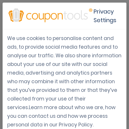
Privacy
Settings
Vouchers met
We use cookies to personalise content and
betalingsintegratie
ads, to provide social media features and to
analyse our traffic. We also share information
Feb 03, 2020
Digitale vouchers
about your use of our site with our social
Jordy Aengeveld
media, advertising and analytics partners
who may combine it with other information
Vouchers met betalingsintegratie
that you’ve provided to them or that they’ve
collected from your use of their
Het Coupontools-platform maakt het mogelijk om
services.Learn more about who we are, how
vouchers met betalingsintegratie te creëren en te
you can contact us and how we process
verspreiden. Het klinkt misschien een beetje vreemd op
personal data in our
Privacy Policy
.
voorhand, betalen voor een korting, maar het is allemaal