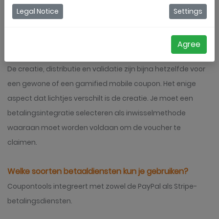
logisch op het einde. Lees meer over de functies en het
Legal Notice
Settings
gebruik van mobiele coupons met betalingsintegratie.
Agree
Hoe werkt het?
De creatie, distributie en validatie zijn bijna hetzelfde voor
een gewone of een gamified mobile coupon. Het enige
aspect dat lichtjes verschilt is de creatie. Je moet een
betalingsintegratie selecteren als inwisselmethode
waaraan moet worden voldaan om de voucher te
claimen.
Welke soorten betaaldiensten kun je gebruiken?
Coupontools integreert met zowel de PayPal als Stripe-
betalingsdiensten.