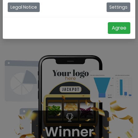
Prueba gratis
Legal Notice
Settings
Solicitar una demostración
Agree