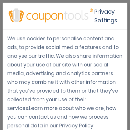
Privacy
Settings
Gamificación
We use cookies to personalise content and
Plataforma de marketing
ads, to provide social media features and to
analyse our traffic. We also share information
about your use of our site with our social
Desbloquea el poder de los juegos de marketing
media, advertising and analytics partners
interactivos con nuestra plataforma de
who may combine it with other information
gamificación fácil de usar. Nuestra plataforma
that you’ve provided to them or that they’ve
te permite crear juegos personalizados y
collected from your use of their
atractivos sin necesidad de habilidades de
services.Learn more about who we are, how
codificación.
you can contact us and how we process
personal data in our
Privacy Policy
.