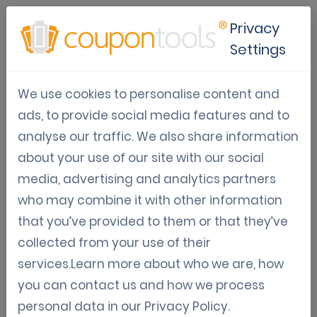
Privacy
Settings
Estrategias de marketing con
We use cookies to personalise content and
código QR para clientes
ads, to provide social media features and to
analyse our traffic. We also share information
Jan 14, 2026
about your use of our site with our social
Tom Hendrix
media, advertising and analytics partners
who may combine it with other information
that you’ve provided to them or that they’ve
¿Qué es el marketing con código
collected from your use of their
QR?
services.Learn more about who we are, how
you can contact us and how we process
El marketing con código QR utiliza códigos
personal data in our
Privacy Policy
.
escaneables que conectan experiencias físicas