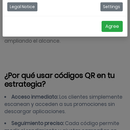
y digitales. Al colocar códigos sobre productos,
Legal Notice
Settings
carteles o tickets, guías a los clientes hacia
pruebas gratuitas
, cupones digitales y juegos
Agree
interactivos, facilitando la conversión y
ampliando el alcance.
¿Por qué usar códigos QR en tu
estrategia?
Acceso inmediato:
Los clientes simplemente
escanean y acceden a sus promociones sin
descargar aplicaciones.
Seguimiento preciso:
Cada código permite