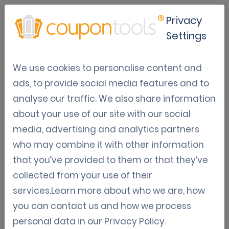
Privacy
Settings
Software de promoción para
We use cookies to personalise content and
impulsar la fidelización
ads, to provide social media features and to
analyse our traffic. We also share information
Jan 10, 2026
about your use of our site with our social
Tom Hendrix
media, advertising and analytics partners
who may combine it with other information
that you’ve provided to them or that they’ve
¿Qué es un software de
collected from your use of their
promoción?
services.Learn more about who we are, how
you can contact us and how we process
El software de promoción es una herramienta
personal data in our
Privacy Policy
.
digital que permite a las empresas crear,