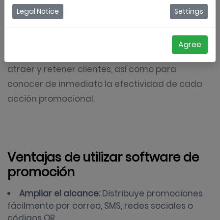
distribuir y analizar campañas de marketing. Es
Legal Notice
Settings
ideal para lanzar cupones, ofertas especiales,
tarjetas de fidelidad y juegos interactivos,
Agree
facilitando la automatización del proceso para
atraer y retener clientes, así como para
conocer de inmediato la efectividad de cada
acción promocional.
Ventajas de utilizar software de
promoción
Ampliar el alcance:
Distribuye promociones
fácilmente por correo, SMS, redes sociales o
códigos QR.