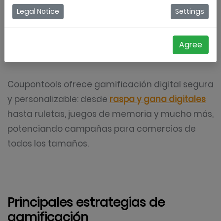
promociones comerciales. Es ideal para
Legal Notice
Settings
atraer clientes
, motivar interacciones y generar
experiencias memorables que impulsan la
Agree
fidelidad.
Coupontools ofrece gamificación digital segura
y personalizable: desde
raspa y gana digitales
hasta ruletas, juegos de memoria y mucho más,
potenciando campañas para comercios de
todos los tamaños.
Principales estrategias de
gamificación