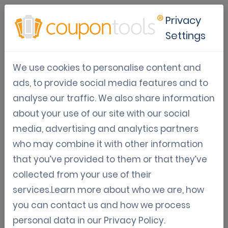
Privacy
Settings
Estrategias de gamificación
We use cookies to personalise content and
para fidelizar clientes
ads, to provide social media features and to
analyse our traffic. We also share information
Oct 30, 2025
about your use of our site with our social
Tom Hendrix
media, advertising and analytics partners
who may combine it with other information
that you’ve provided to them or that they’ve
¿Qué es la gamificación y por qué
collected from your use of their
funciona?
services.Learn more about who we are, how
you can contact us and how we process
La gamificación integra elementos de juego—
personal data in our
Privacy Policy
.
premios, desafíos y competencias—en