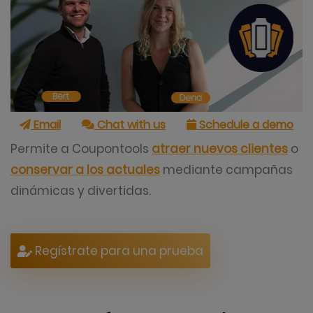
Email
Chat with us
Schedule a demo
Permite a Coupontools
atraer nuevos clientes
o
conservar a los actuales
mediante campañas
dinámicas y divertidas.
Regístrate para una prueba