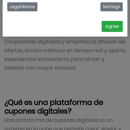
soluciones rápidas y eficientes. Los cupones
Legal Notice
Settings
impresos consumen tiempo, no se pueden
rastrear bien y muchas veces se pierden u
Agree
olvidan. Un
digital coupon platform
como
Coupontools digitaliza y simplifica la difusión de
ofertas, brinda métricas en tiempo real y aporta
experiencias innovadoras para atraer y
fidelizar con mayor eficacia.
¿Qué es una plataforma de
cupones digitales?
Una plataforma de cupones digitales es un
sistema en la nube que permite crear, enviar y