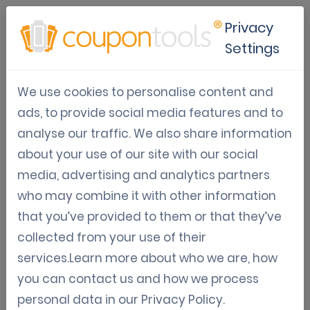
Privacy
Settings
Digital coupon platform
We use cookies to personalise content and
Impulse su negocio con
ads, to provide social media features and to
cupones digitales
analyse our traffic. We also share information
about your use of our site with our social
Aug 15, 2025
media, advertising and analytics partners
Tom Hendrix
who may combine it with other information
that you’ve provided to them or that they’ve
collected from your use of their
services.Learn more about who we are, how
Por qué su empresa necesita una
you can contact us and how we process
plataforma de cupones digitales
personal data in our
Privacy Policy
.
Diferenciarse y conectar con el cliente exige