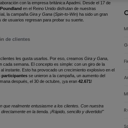
laboración con la empresa británica Apadmi. Desde el 17 de 
s Poundland
 en el Reino Unido disfrutan de nuestras 
C
ial, la campaña 
Gira y Gana
 (
Spin-to-Win
) ha sido un gran 
es de usuarios regresan para probar su suerte.
M
ón de clientes
G
 clientes les gusta usarlos. Por eso, creamos 
Gira y Gana
, 
F
en cada semana. El concepto es simple: con un giro de la 
al instante. Esto ha provocado un crecimiento explosivo en el 
6
participantes
 se unieron a la campaña, un aumento del 
A
mana después, el 30 de octubre, ¡ya eran 
42.671
!
M
ón que realmente entusiasme a los clientes. Con nuestra 
R
irectamente en la tienda. ¡Rápido, sencillo y divertido!"
S