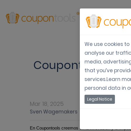
Productos
Soluc
We use cookies to 
analyse our traffi
Coupontools conqu
media, advertisin
that you’ve provid
services.Learn mo
personal data in 
Legal Notice
Mar 18, 2025
Sven Wagemakers
En Coupontools creemos en la innovación y el impac