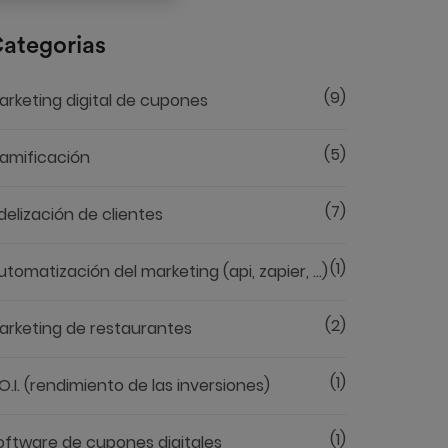
ategorias
(9)
arketing digital de cupones
(5)
amificación
(7)
idelización de clientes
(1)
utomatización del marketing (api, zapier, ...)
(2)
arketing de restaurantes
(1)
.O.I. (rendimiento de las inversiones)
(1)
oftware de cupones digitales