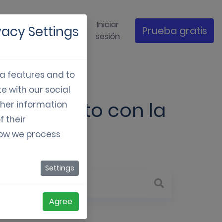
s de
Iniciar
vacy Settings
Prueba gratis
Empresa
udio
sesión
ia features and to
e with our social
estro éxito con la
ther information
f their
how we process
Settings
Agree