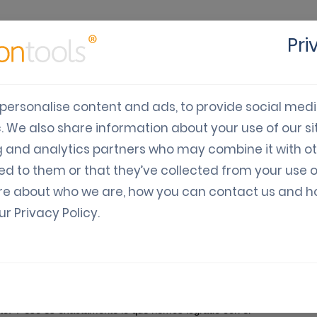
Caso
Pri
iones
Industria
Desarrolladores
Precios
est
personalise content and ads, to provide social med
c. We also share information about your use of our sit
ista el Reino Unido: Nu
g and analytics partners who may combine it with o
ed to them or that they’ve collected from your use o
App Poundland Perks
re about who we are, how you can contact us and 
our
Privacy Policy
.
Gamificación
to. Y eso es exactamente lo que hemos logrado con el 