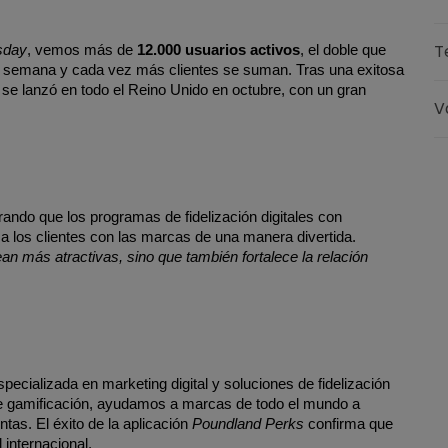
T
sday
, vemos más de 
12.000 usuarios activos
, el doble que 
a semana y cada vez más clientes se suman. Tras una exitosa 
 se lanzó en todo el Reino Unido en octubre, con un gran 
V
ndo que los programas de fidelización digitales con 
gamificación realmente funcionan y pueden conectar a los clientes con las marcas de una manera divertida. 
n más atractivas, sino que también fortalece la relación 
.
ializada en marketing digital y soluciones de fidelización 
de gamificación, ayudamos a marcas de todo el mundo a 
tas. El éxito de la aplicación 
Poundland Perks
 confirma que 
 internacional.