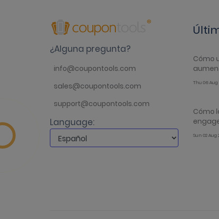
Últi
¿Alguna pregunta?
Cómo u
aument
info@coupontools.com
Thu 06 Aug 
sales@coupontools.com
support@coupontools.com
Cómo l
engage
Language:
Sun 02 Aug 