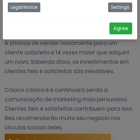
Legal Notice
Settings
Benefícios dos clientes fieis
Agree
A chance de vender novamente para um
cliente satisfeito é 14 vezes maior que adquirir
um novo. Sabendo disso, os investimentos em
clientes fieis e satisfeitos são inevitáveis.
O boca a boca é e continuará sendo a
comunicação de marketing mais persuasiva.
Clientes fieis e satisfeitos contribuem para isso.
Eles recomendarão muito seu negócio nos
círculos sociais deles.