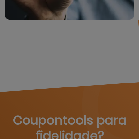
Coupontools para
fidelidade?