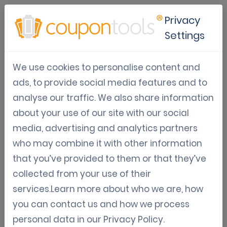
Privacy
Settings
Busque
We use cookies to personalise content and
relacionamentos,
ads, to provide social media features and to
analyse our traffic. We also share information
recompense a
about your use of our site with our social
media, advertising and analytics partners
fidelidade.
who may combine it with other information
that you’ve provided to them or that they’ve
collected from your use of their
Criar clientes fieis é significativamente
services.Learn more about who we are, how
mais barato que encontrar novos.
you can contact us and how we process
personal data in our
Privacy Policy
.