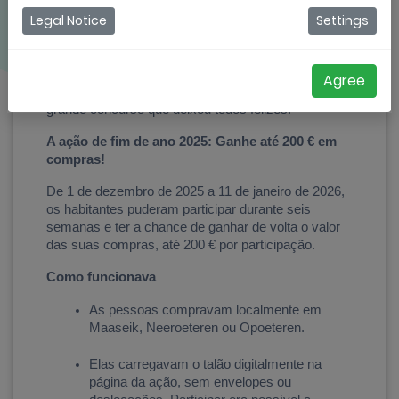
Legal Notice
Settings
A cidade de Maaseik queria dar nova vida ao centro. 
Não com uma campanha chata, mas com algo que 
incentivasse as pessoas a sair e desse um impulso 
Agree
aos comerciantes. Assim surgiu a ideia de um 
grande concurso que deixou todos felizes.
A ação de fim de ano 2025: Ganhe até 200 € em 
compras!
De 1 de dezembro de 2025 a 11 de janeiro de 2026, 
os habitantes puderam participar durante seis 
semanas e ter a chance de ganhar de volta o valor 
das suas compras, até 200 € por participação.
Como funcionava
As pessoas compravam localmente em 
Maaseik, Neeroeteren ou Opoeteren.
Elas carregavam o talão digitalmente na 
página da ação, sem envelopes ou 