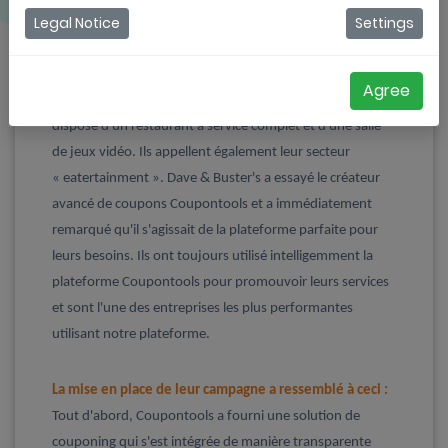
Legal Notice
Settings
Dave & Buster's (D&B) est une chaîne de restaurants et
de divertissements. Dave & Buster's compte 137
enseignes aux États-Unis et au Canada, et d'autres
Agree
devraient ouvrir prochainement. Chaque enseigne
dispose d'un restaurant à service complet et d'une salle
de jeux vidéo. Ils appellent également leur secteur
« eatertainment ». Dave & Buster's a essayé le créateur
avancé de coupons Coupontools et a immédiatement
remarqué qu'il s'agissait de la plateforme parfaite pour
leurs besoins. Ils ont toujours utilisé intelligemment la
plateforme Coupontools pour promouvoir leurs services
et sont l'une des entreprises les plus performantes
utilisant notre plateforme.
La mise en place de leur campagne a ressemblé à ceci :
Tout d'abord, Coupontools a fourni une solution de
couponing qui s'est intégrée de manière transparente