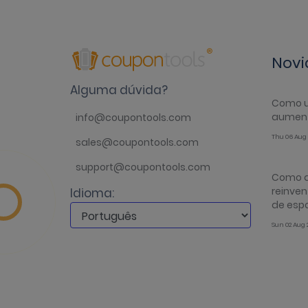
Novi
Alguma dúvida?
Como u
aument
info@coupontools.com
Thu 06 Aug 
sales@coupontools.com
support@coupontools.com
Como a
reinve
Idioma:
de esp
Sun 02 Aug 