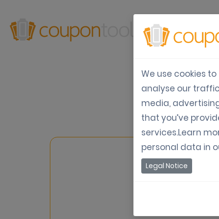
Produtos
So
We use cookies to 
analyse our traffi
T
media, advertisin
that you’ve provid
services.Learn mo
personal data in 
Legal Notice