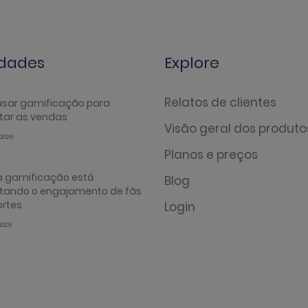
dades
Explore
Relatos de clientes
sar gamificação para
ar as vendas
Visão geral dos produto
2026
Planos e preços
 gamificação está
Blog
ntando o engajamento de fãs
ortes
Login
2026