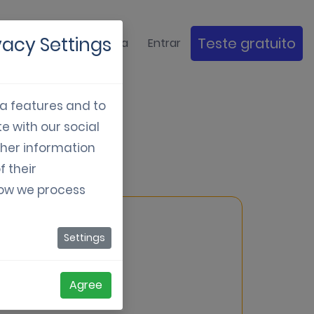
tudos de
vacy Settings
Teste gratuito
Empresa
Entrar
Caso
ia features and to
e with our social
is
ther information
f their
how we process
Settings
Agree