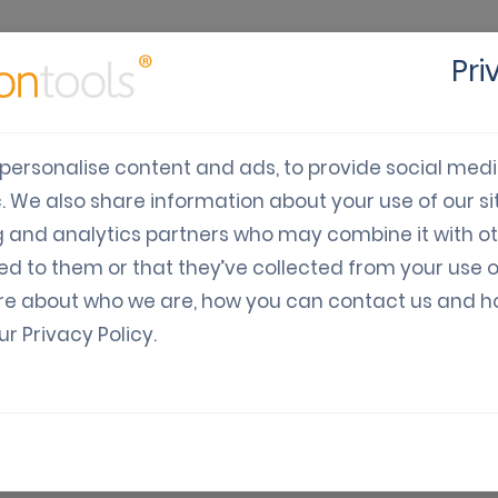
Es
Pri
luções
Indústria
Desenvolvedores
Preços
personalise content and ads, to provide social med
c. We also share information about your use of our sit
estimonial Chad Ell
g and analytics partners who may combine it with o
ed to them or that they’ve collected from your use o
re about who we are, how you can contact us and 
our
Privacy Policy
.