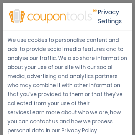
Privacy
Settings
Software de promoção para
We use cookies to personalise content and
aumentar vendas
ads, to provide social media features and to
analyse our traffic. We also share information
Jan 10, 2026
about your use of our site with our social
Tom Hendrix
media, advertising and analytics partners
who may combine it with other information
that you’ve provided to them or that they’ve
O que é um software de
collected from your use of their
promoção
services.Learn more about who we are, how
you can contact us and how we process
O software de promoção é uma plataforma
personal data in our
Privacy Policy
.
digital que permite criar, distribuir e analisar