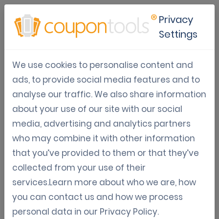
Privacy
Settings
Gamificação baseada em
We use cookies to personalise content and
dados
ads, to provide social media features and to
analyse our traffic. We also share information
Oct 01, 2024
about your use of our site with our social
Sven Wagemakers
media, advertising and analytics partners
who may combine it with other information
Entender seus clientes é muito importante para qualquer 
negócio. Uma ótima maneira de reunir informações úteis é por 
that you’ve provided to them or that they’ve
meio de 
promoções gamificadas
 - atividades divertidas que 
collected from your use of their
parecem jogos. Essas promoções podem ajudá-lo a engajar 
seus clientes e coletar dados valiosos. Aqui está um guia 
services.Learn more about who we are, how
simples sobre como usar a 
gamificação
 para aprender mais 
you can contact us and how we process
sobre seus clientes enquanto mantém tudo divertido!
personal data in our
Privacy Policy
.