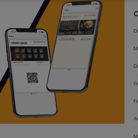
C
D
M
D
G
F
A
M