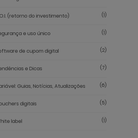
(1)
.O.I. (retorno do investimento)
(1)
egurança e uso único
(2)
oftware de cupom digital
(7)
endências e Dicas
(6)
ariável: Guias, Notícias, Atualizações
(5)
ouchers digitais
(1)
hite label