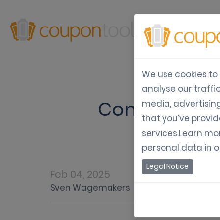
Produtos
So
We use cookies to 
analyse our traffi
Construindo 
media, advertisin
that you’ve provid
associaç
services.Learn mo
personal data in 
Legal Notice
Feb 04, 2025
Sven Wagemakers