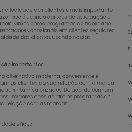
r a lealdade dos clientes é mais importante
R
zer isso é usando cartões de associação e
ntools, vimos como programas de fidelidade
pradores ocasionais em clientes regulares.
S
ealdade dos clientes usando nossas
S
s são importantes
T
uma alternativa moderna, conveniente e
V
mbram os clientes da sua relação com a marca,
ue se sintam valorizados. De acordo com um
s consumidores consideram os programas de
V
sua relação com as marcas.
W
lidade eficaz