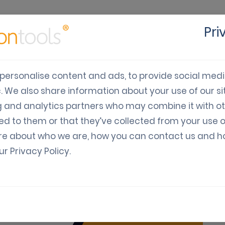
Es
Pri
luções
Indústria
Desenvolvedores
Preços
personalise content and ads, to provide social med
c. We also share information about your use of our sit
lealdade de clientes c
g and analytics partners who may combine it with o
ed to them or that they’ve collected from your use o
ão e cartões de carimbo
re about who we are, how you can contact us and 
our
Privacy Policy
.