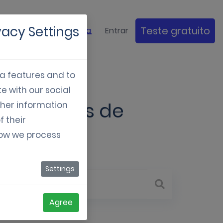
tudos de
vacy Settings
Teste gratuito
Empresa
Entrar
Caso
ia features and to
e with our social
om cartões de
ther information
f their
 digitais
how we process
Settings
Agree