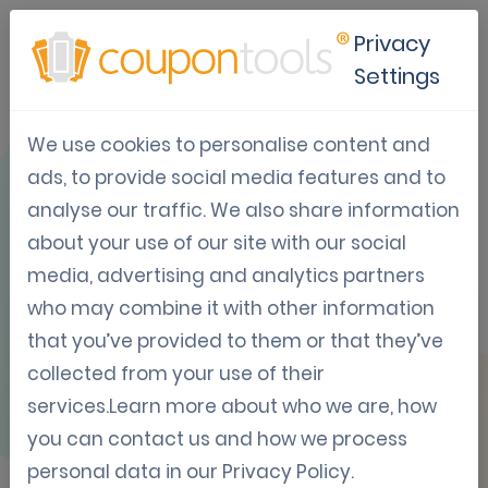
Privacy
Settings
We use cookies to personalise content and
VUE D'ENSEMBLE
ads, to provide social media features and to
analyse our traffic. We also share information
about your use of our site with our social
media, advertising and analytics partners
who may combine it with other information
Facebook
that you’ve provided to them or that they’ve
collected from your use of their
services.Learn more about who we are, how
Require users to share your Coupon on
you can contact us and how we process
Facebook before they may claim the
personal data in our
Privacy Policy
.
Coupon.