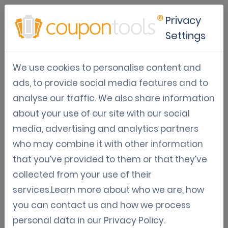
Privacy
Settings
Bons numériques
We use cookies to personalise content and
Articles informatifs sur la façon d'ajouter des
ads, to provide social media features and to
bons de paiement numériques à votre
analyse our traffic. We also share information
marketing mobile.
about your use of our site with our social
media, advertising and analytics partners
who may combine it with other information
Oct 08, 2020
that you’ve provided to them or that they’ve
collected from your use of their
Campagnes de marketing de
services.Learn more about who we are, how
couponing pour les restaurants
you can contact us and how we process
en réponse au Covid-19
personal data in our
Privacy Policy
.