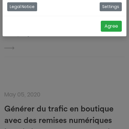
Legal Notice
Settings
En raison du Covid-19, la façon dont nous
faisons des affaires et du marketing change
Agree
rapidement.
Jordy Aengeveld
May 05, 2020
Générer du trafic en boutique
avec des remises numériques