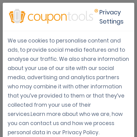
Privacy
Settings
Techniques de gamification
We use cookies to personalise content and
marketing pour fidéliser les
ads, to provide social media features and to
clients
analyse our traffic. We also share information
about your use of our site with our social
May 10, 2026
media, advertising and analytics partners
Tom Hendrix
who may combine it with other information
that you’ve provided to them or that they’ve
collected from your use of their
services.Learn more about who we are, how
Qu'est-ce que la gamification
you can contact us and how we process
marketing ?
personal data in our
Privacy Policy
.
La gamification marketing consiste à introduire