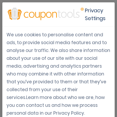
Privacy
Settings
Comment utiliser les coupons
We use cookies to personalise content and
numériques Coupontools en
ads, to provide social media features and to
combinaison avec votre
analyse our traffic. We also share information
boutique en ligne
about your use of our site with our social
WooCommerce pour
media, advertising and analytics partners
Wordpress
who may combine it with other information
that you’ve provided to them or that they’ve
Marketing numérique des coupons
collected from your use of their
services.Learn more about who we are, how
Automatisation du marketing (api, zapier, ...)
you can contact us and how we process
Varia : Guides, nouvelles, mises à jour
personal data in our
Privacy Policy
.